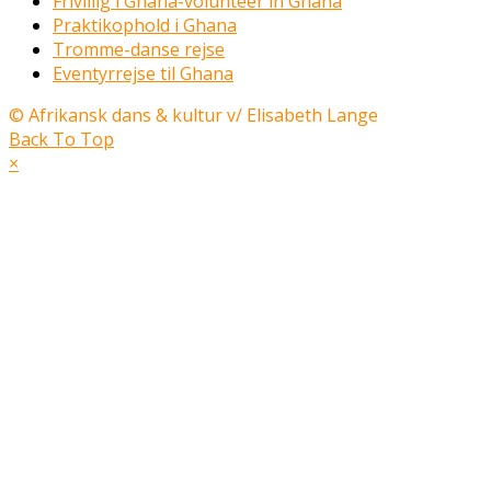
Frivillig i Ghana-volunteer in Ghana
Praktikophold i Ghana
Tromme-danse rejse
Eventyrrejse til Ghana
© Afrikansk dans & kultur v/ Elisabeth Lange
Back To Top
×