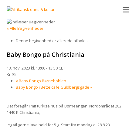
« Alle Begivenheder
Denne begivenhed er allerede afholdt.
Baby Bongo på Christiania
13. nov. 2023 kl. 13:00
-
13:50
CET
Kr.95
«
Baby Bongo Børneboblen
Baby Bongo i Bette cafe Guldbergsgade
»
Det foregår i mit turkise hus på Børneengen, Nordområdet 282,
1440 K Christiania,
Jeg vil gerne lave hold for 5 g. Start fra mandag d. 28.8.23