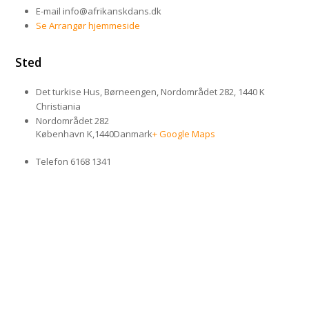
E-mail
info@afrikanskdans.dk
Se Arrangør hjemmeside
Sted
Det turkise Hus, Børneengen, Nordområdet 282, 1440 K
Christiania
Nordområdet 282
København K
,
1440
Danmark
+ Google Maps
Telefon
6168 1341