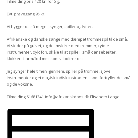
Tilmelding pris 420 kr. for 5 g.
Evt. prøvegang 95 kr.
Vi hygger os så meget, synger, spiller og lytter.
Afrikanske og danske sange med dæmpet trommespil til de små.
Vi sidder på gulvet, og det myldrer med trommer, rytme
instrumenter, xylofon, skåle til at spille i, små dansebælter,
klokker til arm/fod mm, som vi boltrer os i.
Jeg synger hele timen igennem, spiller på tromme, sjove
instrumenter og et magisk indisk instrument, som fortryller de små
og de voksne.
Tilmelding 61681341-info@afrikanskdans.dk Elisabeth Lange