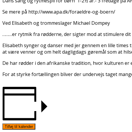
Dans sang og rytmespil for børn 1-2½ år.- 3 fredage på 
Se mere på http://www.apa.dk/foraeldre-og-boern/
Ved Elisabeth og trommeslager Michael Dompey
………er rytmik fra rødderne, der sigter mod at stimulere dit
Elisabeth synger og danser med jer gennem en lille times
at være venner og om helt dagligdags gøremål som at hilse
De har rødder i den afrikanske tradition, hvor kulturen e
For at styrke fortællingen bliver der undervejs taget mange 
Tilføj til kalender