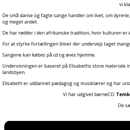
vi kl
De små danse og fagte sange handler om livet, om dyrene, 
og meget andet.
De har rødder i den afrikanske tradition, hvor kulturen e
For at styrke fortællingen bliver der undervejs taget mange 
Sangene kan købes på cd og øves hjemme.
Undervisningen er baseret på Elisabeths store materiale in
landsbyen.
Elisabeth er uddannet pædagog og musiklærer og har unde
Vi har udgivet børneCD:
Tembo
De sæ