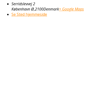
Serridslevvej 2
København Ø
,
2100
Denmark
+ Google Maps
Se Sted hjemmeside