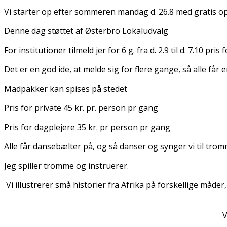
Vi starter op efter sommeren mandag d. 26.8 med gratis 
Denne dag støttet af Østerbro Lokaludvalg
For institutioner tilmeld jer for 6 g. fra d. 2.9 til d. 7.10 pr
Det er en god ide, at melde sig for flere gange, så alle får 
Madpakker kan spises på stedet
Pris for private 45 kr. pr. person pr gang
Pris for dagplejere 35 kr. pr person pr gang
Alle får dansebælter på, og så danser og synger vi til tro
Jeg spiller tromme og instruerer.
Vi illustrerer små historier fra Afrika på forskellige må
V