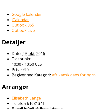
Google kalender
iCalendar
Outlook 365
Outlook Live
Detaljer
Dato:
29. okt. 2016
Tidspunkt:
10:00 - 10:50
CEST
Pris:
kr90
Begivenhed Kategori:
Afrikansk dans for børn
Arrangør
Elisabeth Lange
Telefon
61681341
E-mail
info@afrikanskdans.dk