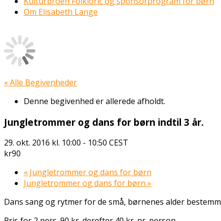
Kulturbroen Folkloric og sponsorprogram for børn
Om Elisabeth Lange
« Alle Begivenheder
Denne begivenhed er allerede afholdt.
Jungletrommer og dans for børn indtil 3 år.
29. okt. 2016 kl. 10:00
-
10:50
CEST
kr90
«
Jungletrommer og dans for børn
Jungletrommer og dans for børn
»
Dans sang og rytmer for de små, børnenes alder bestemmer 
Pris for 2 pers. 90 kr. derefter 40 kr. pr. person.