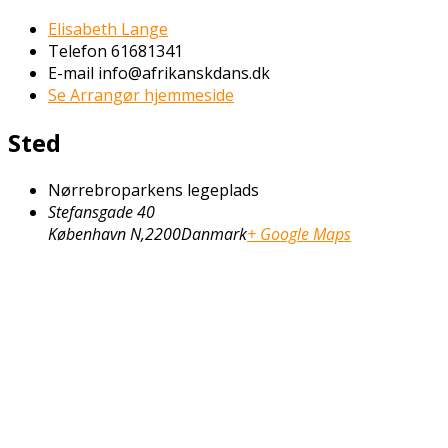
Elisabeth Lange
Telefon
61681341
E-mail
info@afrikanskdans.dk
Se Arrangør hjemmeside
Sted
Nørrebroparkens legeplads
Stefansgade 40
København N
,
2200
Danmark
+ Google Maps