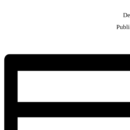
Det
Publi