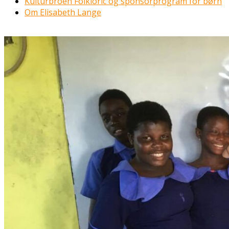
Kulturbroen Folkloric og sponsorprogram for børn
Om Elisabeth Lange