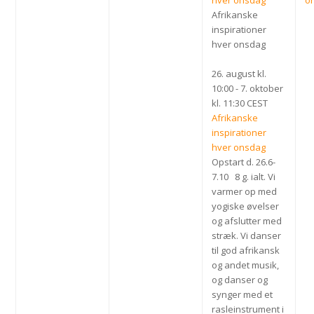
Afrikanske
inspirationer
hver onsdag
26. august kl.
10:00
-
7. oktober
kl. 11:30
CEST
Afrikanske
inspirationer
hver onsdag
Opstart d. 26.6-
7.10 8 g. ialt. Vi
varmer op med
yogiske øvelser
og afslutter med
stræk. Vi danser
til god afrikansk
og andet musik,
og danser og
synger med et
rasleinstrument i