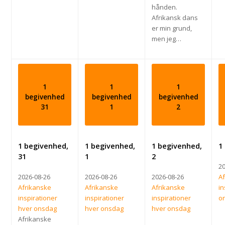
hånden.
Afrikansk dans
er min grund,
men jeg…
1
1
1
begivenhed
begivenhed
begivenhed
31
1
2
1 begivenhed,
1 begivenhed,
1 begivenhed,
1
31
1
2
2
2026-08-26
2026-08-26
2026-08-26
A
Afrikanske
Afrikanske
Afrikanske
in
inspirationer
inspirationer
inspirationer
o
hver onsdag
hver onsdag
hver onsdag
Afrikanske