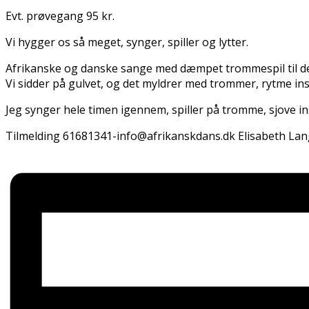
Evt. prøvegang 95 kr.
Vi hygger os så meget, synger, spiller og lytter.
Afrikanske og danske sange med dæmpet trommespil til d
Vi sidder på gulvet, og det myldrer med trommer, rytme instr
Jeg synger hele timen igennem, spiller på tromme, sjove i
Tilmelding 61681341-info@afrikanskdans.dk Elisabeth La