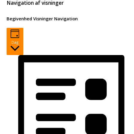
Begivenheder
Navigation af visninger
for
Begivenhed Visninger Navigation
13.
jun.
2026
Dag