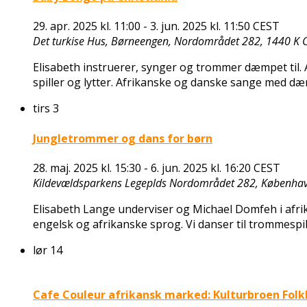
29. apr. 2025 kl. 11:00
-
3. jun. 2025 kl. 11:50
CEST
Det turkise Hus, Børneengen, Nordområdet 282, 1440 K C
Elisabeth instruerer, synger og trommer dæmpet til. Ald
spiller og lytter. Afrikanske og danske sange med d
tirs
3
Jungletrommer og dans for børn
28. maj. 2025 kl. 15:30
-
6. jun. 2025 kl. 16:20
CEST
Kildevældsparkens Legeplds
Nordområdet 282, Københav
Elisabeth Lange underviser og Michael Domfeh i afrik
engelsk og afrikanske sprog. Vi danser til trommespill
lør
14
Cafe Couleur afrikansk marked: Kulturbroen Folkl