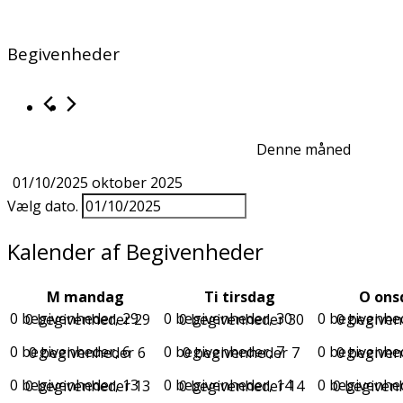
Begivenheder
Denne måned
01/10/2025
oktober 2025
Vælg dato.
Kalender af Begivenheder
M
mandag
Ti
tirsdag
O
ons
0 begivenheder,
29
0 begivenheder,
30
0 begivenhe
0 begivenheder
29
0 begivenheder
30
0 begive
0 begivenheder,
6
0 begivenheder,
7
0 begivenhe
0 begivenheder
6
0 begivenheder
7
0 begive
0 begivenheder,
13
0 begivenheder,
14
0 begivenhe
0 begivenheder
13
0 begivenheder
14
0 begiven