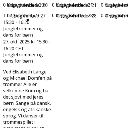
0 begivenheder,
20
0 begivenheder,
21
0 begivenhe
0 begivenheder
20
0 begivenheder
21
0 begiven
1 begivenhed,
27
0 begivenheder,
28
0 begivenhe
1 begivenhed
27
0 begivenheder
28
0 begiven
15:30
-
16:20
Jungletrommer og
dans for børn
27. okt. 2025 kl. 15:30
-
16:20
CET
Jungletrommer og
dans for børn
Ved Elisabeth Lange
og Michael Domfeh på
trommer Alle er
velkomne Kom og ha
det sjovt med jeres
børn. Sange på dansk,
engelsk og afrikanske
sprog. Vi danser til
trommespillet i