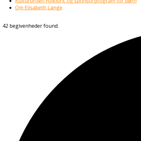
Kulturbroen Folkloric og sponsorprogram for børn
Om Elisabeth Lange
42 begivenheder found.