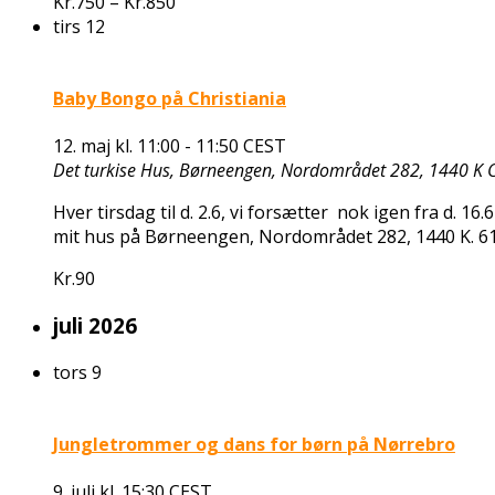
Kr.750 – Kr.850
tirs
12
Baby Bongo på Christiania
12. maj kl. 11:00
-
11:50
CEST
Det turkise Hus, Børneengen, Nordområdet 282, 1440 K C
Hver tirsdag til d. 2.6, vi forsætter nok igen fra d.
mit hus på Børneengen, Nordområdet 282, 1440 K. 
Kr.90
juli 2026
tors
9
Jungletrommer og dans for børn på Nørrebro
9. juli kl. 15:30
CEST