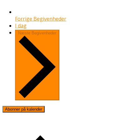
Forrige
Begivenheder
I dag
Næste
Begivenheder
Abonner på kalender